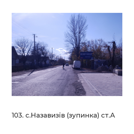
103. с.Назавизів (зупинка) ст.А