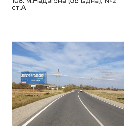
106. м.Надвірна (об'їздна), №2
ст.А