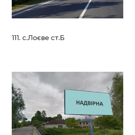
111. с.Лоєве ст.Б