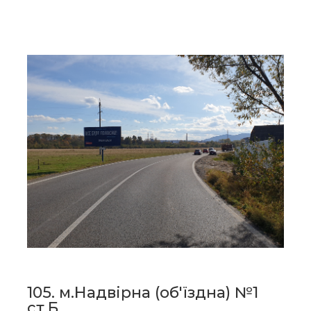
105. м.Надвірна (об'їздна) №1
ст.Б