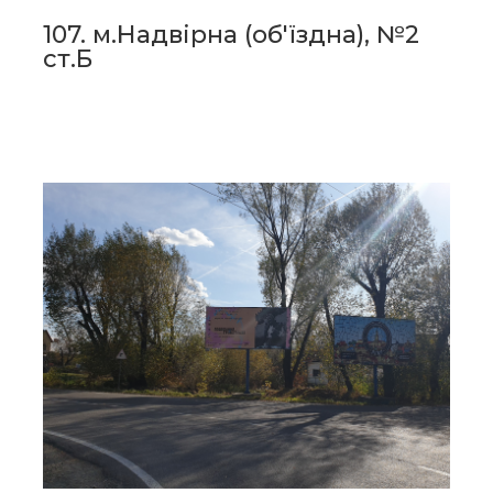
107. м.Надвірна (об'їздна), №2
ст.Б