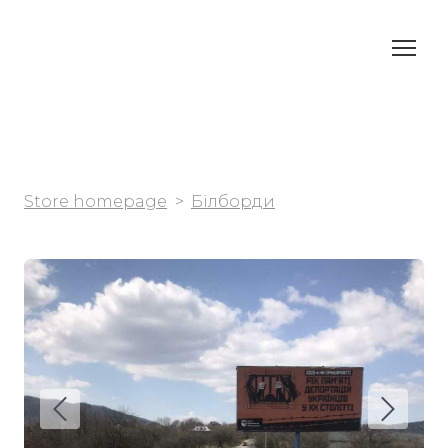
Store homepage
Білборди