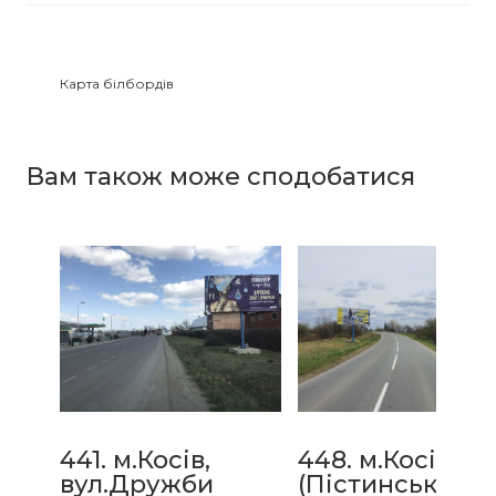
Карта білбордів
Зайнятість білбордів
Вам також може сподобатися
441. м.Косів,
448. м.Косів
вул.Дружби
(Пістинська