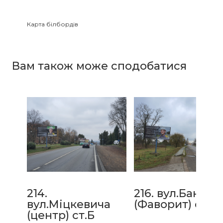
Карта білбордів
Зайнятість білбордів
Вам також може сподобатися
214.
216. вул.Банде
вул.Міцкевича
(Фаворит) ст.Б
(центр) ст.Б