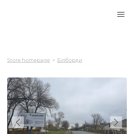
Store homepage
Білборди