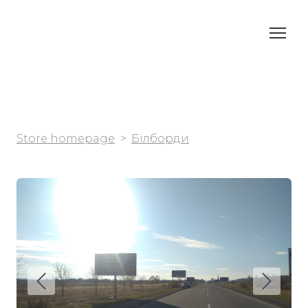
Store homepage
Білборди