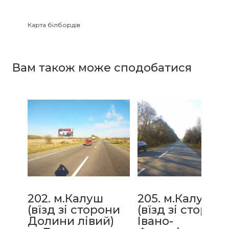
Карта білбордів
Зайнятість білбордів
Вам також може сподобатися
202. м.Калуш
205. м.Калуш
(вїзд зі сторони
(вїзд зі сторон
Долини лівий)
Івано-