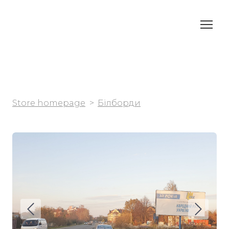
Store homepage
Білборди