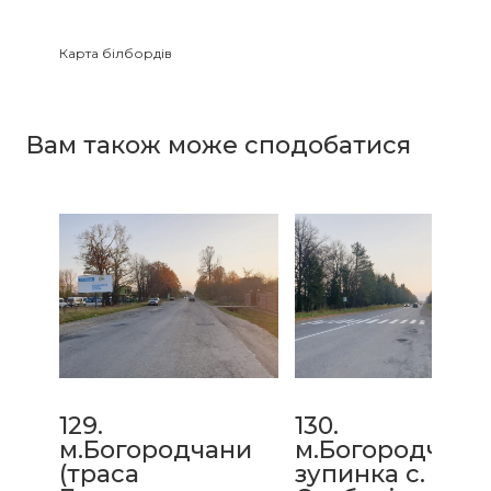
Карта білбордів
Зайнятість білбордів
Вам також може сподобатися
129.
130.
м.Богородчани
м.Богородчани
(траса
зупинка с.