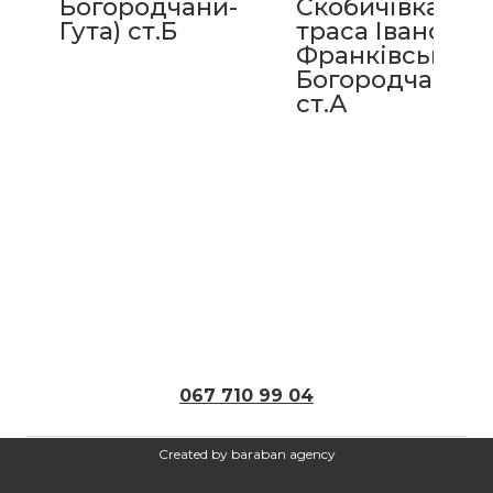
Богородчани-
Скобичівка,
Гута) ст.Б
траса Івано-
Франківськ -
Богородчани
ст.А
067 710 99 04
Created by baraban agency