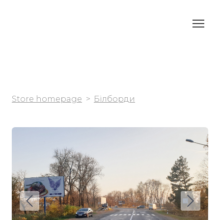
Store homepage
Білборди