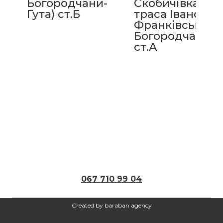
Богородчани-
Скобичівка,
Гута) ст.Б
траса Івано-
Франківськ -
Богородчани
ст.А
067 710 99 04
Created by baraban agency