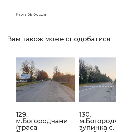
Карта білбордів
Зайнятість білбордів
Вам також може сподобатися
129.
130.
м.Богородчани
м.Богородчани
(траса
зупинка с.