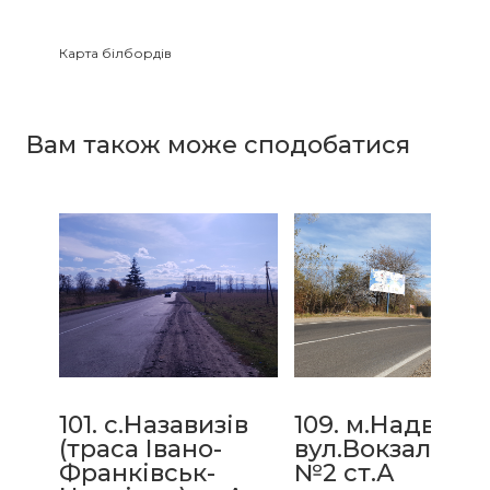
Карта білбордів
Зайнятість білбордів
Вам також може сподобатися
101. с.Назавизів
109. м.Надвірна
(траса Івано-
вул.Вокзальна,
Франківськ-
№2 ст.А