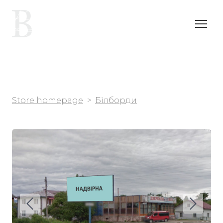
Store homepage
Білборди