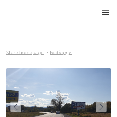
Store homepage
Білборди