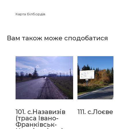
Карта білбордів
Зайнятість білбордів
Вам також може сподобатися
101. с.Назавизів
111. с.Лоєве ст.Б
(траса Івано-
Франківськ-